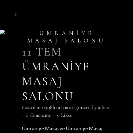
ÜMRANIYE
MASAJ SALONU
11 TEM
ÜMRANIYE
MASAJ
SALONU
Posted at 09:38h
in
Uncategorized
by
admin
0 Comments
0
Likes
Ümraniye Masaj ve Ümraniye Masaj