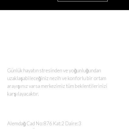
ÇIKOLATA SPA
Günlük hayatın stresinden ve yoğunluğundan
uzaklaşabileceğiniz nezih ve konforlu bir ortam
arayışınız varsa merkezimiz tüm beklentilerinizi
karşılayacaktır.
BIZE ULAŞIN
Alemdağ Cad No:876 Kat:2 Daire:3