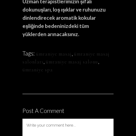
Uzman terapistlerimizin şifalı
dokunuşları, loş ışıklar ve ruhunuzu
dinlendirecek aromatik kokular
eşliğinde bedeninizdeki tüm
yüklerden arınacaksınız.
Tags:
ümraniye masaj
,
ümraniye masaj
salonları
,
ümraniye masaj salonu
,
ümraniye spa
Post A Comment