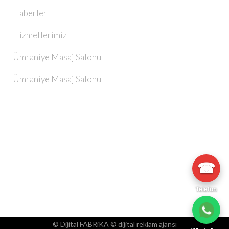
Haberler
Hizmetlerimiz
Ümraniye Masaj Salonu
Ümraniye Masaj Salonu
☎
Telefon
© Dijital FABRiKA ©
dijital reklam ajansı