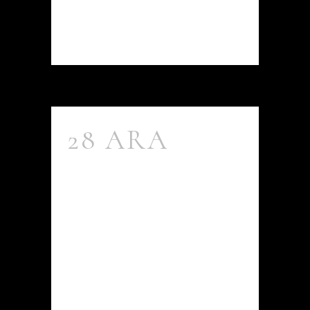
READ MORE
28 ARA
ÜMRANIYE
DUDULLU’DA
SPA VE
MASAJ