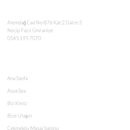
BIZE ULAŞIN
Alemdağ Cad No:876 Kat:2 Daire:3
Necip Fazıl Ümraniye
0545 195 7070
SAYFALAR
Ana Sayfa
Asya Spa
Biz Kimiz
Bize Ulaşın
Çekmeköy Masaj Salonu