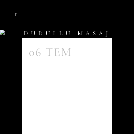
DUDULLU MASAJ
TAG
06 TEM
DUDULLU
MASAJ
SALONUNDA
MASAJIN
GÜCÜ VE