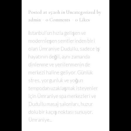
KEYFI
Posted at 15:20h
in
Uncategorized
by
admin
0 Comments
0
Likes
İstanbul’un hızla gelişen ve
modernleşen semtlerinden biri
olan Ümraniye Dudullu, sadece iş
hayatının değil, aynı zamanda
dinlenme ve yenilenmenin de
merkezi haline geliyor. Günlük
stres, yorgunluk ve yoğun
tempodan uzaklaşmak isteyenler
için Ümraniye spa merkezleri ve
Dudullu masaj salonları, huzur
dolu bir kaçış noktası sunuyor.
Ümraniye...