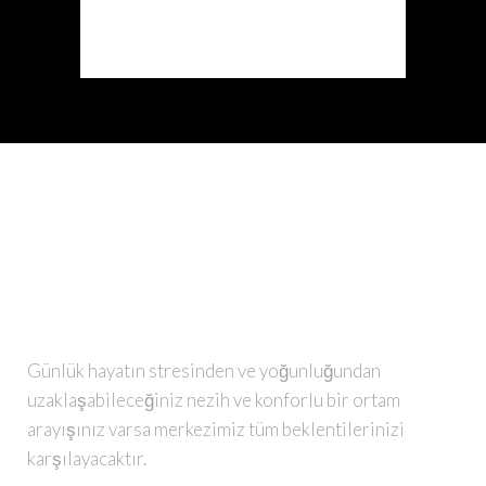
READ MORE
ÇIKOLATA SPA
Günlük hayatın stresinden ve yoğunluğundan
uzaklaşabileceğiniz nezih ve konforlu bir ortam
arayışınız varsa merkezimiz tüm beklentilerinizi
karşılayacaktır.