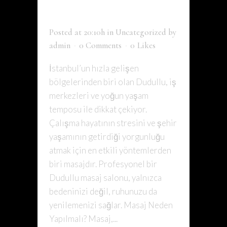
ÖNEMI
Posted at 20:10h
in
Uncategorized
by
admin
0 Comments
0
Likes
İstanbul’un hızla gelişen
bölgelerinden biri olan Dudullu, iş
merkezleri ve yoğun yaşam
temposu ile dikkat çekiyor.
Çalışma hayatının stresini ve şehir
yaşamının getirdiği yorgunluğu
atmak için en etkili yöntemlerden
biri masajdır. Profesyonel bir
Dudullu masaj salonu, yalnızca
bedeninizi değil, ruhunuzu da
yenilemenizi sağlar. Masaj Neden
Yapılmalı? Masaj,...